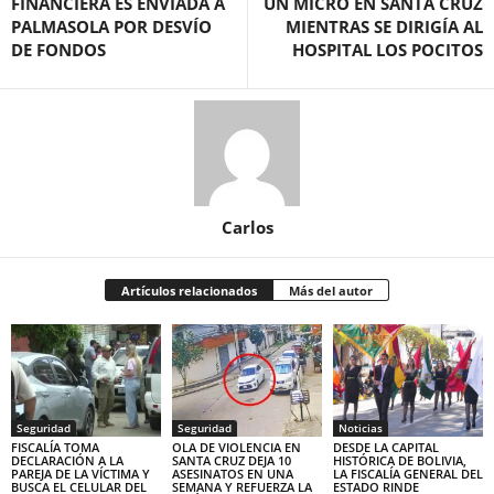
FINANCIERA ES ENVIADA A
UN MICRO EN SANTA CRUZ
PALMASOLA POR DESVÍO
MIENTRAS SE DIRIGÍA AL
DE FONDOS
HOSPITAL LOS POCITOS
Carlos
Artículos relacionados
Más del autor
Seguridad
Seguridad
Noticias
FISCALÍA TOMA
OLA DE VIOLENCIA EN
DESDE LA CAPITAL
DECLARACIÓN A LA
SANTA CRUZ DEJA 10
HISTÓRICA DE BOLIVIA,
PAREJA DE LA VÍCTIMA Y
ASESINATOS EN UNA
LA FISCALÍA GENERAL DEL
BUSCA EL CELULAR DEL
SEMANA Y REFUERZA LA
ESTADO RINDE