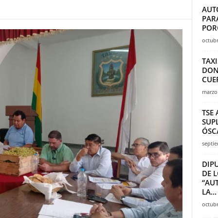
AUT
PAR
POR
octubr
TAXI
DON
CUER
marzo 
TSE
SUP
ÓSC
septie
DIP
DE 
“AU
LA...
octubr