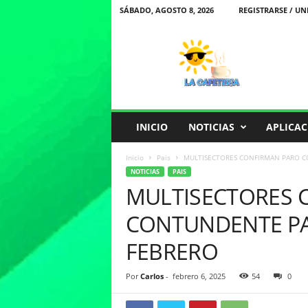
SÁBADO, AGOSTO 8, 2026
REGISTRARSE / UN
L
a
C
a
f
e
t
INICIO
NOTICIAS
APLICAC
e
r
Inicio
Pais
MULTISECTORES CONFIRMAN PARO C
i
NOTICIAS
PAIS
a
MULTISECTORES 
CONTUNDENTE PAR
FEBRERO
Por
Carlos
-
febrero 6, 2025
54
0