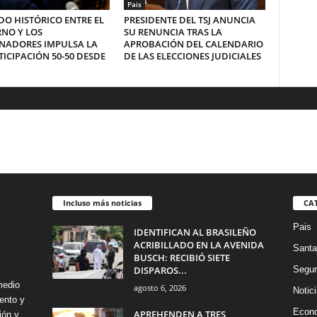
Pais
O HISTÓRICO ENTRE EL
PRESIDENTE DEL TSJ ANUNCIA
NO Y LOS
SU RENUNCIA TRAS LA
NADORES IMPULSA LA
APROBACIÓN DEL CALENDARIO
ICIPACIÓN 50-50 DESDE
DE LAS ELECCIONES JUDICIALES
Incluso más noticias
CA
Pais
IDENTIFICAN AL BRASILEÑO
ACRIBILLADO EN LA AVENIDA
Santa
BUSCH: RECIBIÓ SIETE
DISPAROS...
Segur
medio
agosto 6, 2026
Notic
ento y
Econ
APREHENDEN A TRES
ión y