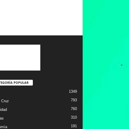
TEGORÍA POPULAR
1349
793
 Cruz
760
idad
310
ias
191
omía