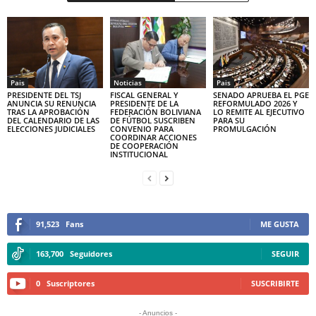
Pais
Noticias
Pais
PRESIDENTE DEL TSJ
FISCAL GENERAL Y
SENADO APRUEBA EL PGE
ANUNCIA SU RENUNCIA
PRESIDENTE DE LA
REFORMULADO 2026 Y
TRAS LA APROBACIÓN
FEDERACIÓN BOLIVIANA
LO REMITE AL EJECUTIVO
DEL CALENDARIO DE LAS
DE FÚTBOL SUSCRIBEN
PARA SU
ELECCIONES JUDICIALES
CONVENIO PARA
PROMULGACIÓN
COORDINAR ACCIONES
DE COOPERACIÓN
INSTITUCIONAL
91,523
Fans
ME GUSTA
163,700
Seguidores
SEGUIR
0
Suscriptores
SUSCRIBIRTE
- Anuncios -