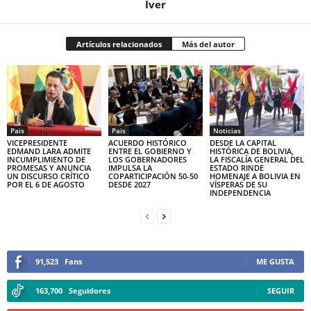
Iver
Artículos relacionados
Más del autor
Pais
Pais
Noticias
VICEPRESIDENTE
ACUERDO HISTÓRICO
DESDE LA CAPITAL
EDMAND LARA ADMITE
ENTRE EL GOBIERNO Y
HISTÓRICA DE BOLIVIA,
INCUMPLIMIENTO DE
LOS GOBERNADORES
LA FISCALÍA GENERAL DEL
PROMESAS Y ANUNCIA
IMPULSA LA
ESTADO RINDE
UN DISCURSO CRÍTICO
COPARTICIPACIÓN 50-50
HOMENAJE A BOLIVIA EN
POR EL 6 DE AGOSTO
DESDE 2027
VÍSPERAS DE SU
INDEPENDENCIA
91,523
Fans
ME GUSTA
163,700
Seguidores
SEGUIR