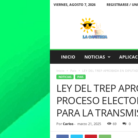
VIERNES, AGOSTO 7, 2026
REGISTRARSE / UN
L
a
C
a
f
e
t
INICIO
NOTICIAS
APLICAC
e
r
Inicio
Pais
LEY DEL TREP APROBADA EN DIPUTAD
i
NOTICIAS
PAIS
a
LEY DEL TREP AP
PROCESO ELECTOR
PARA LA TRANSMI
Por
Carlos
-
marzo 21, 2025
69
0