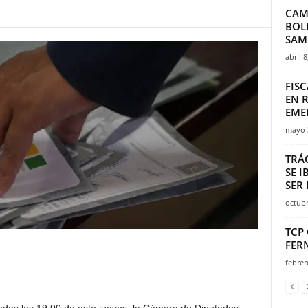
CAM
BOL
SAMU
abril 8
FISC
EN 
EMER
mayo 
TRÁ
SE 
SER 
octubr
TCP
FER
febrer