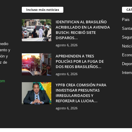
Incluso más noticias
CA
Pais
IDENTIFICAN AL BRASILEÑO
ACRIBILLADO EN LA AVENIDA
Santa
BUSCH: RECIBIÓ SIETE
DISPAROS...
Segur
medio
agosto 6, 2026
Notic
ento y
Econ
APREHENDEN A TRES
ión y
POLICÍAS POR LA FUGA DE
z de
Depor
DOS REOS BRASILEÑOS...
Intern
agosto 6, 2026
com
YPFB CREA COMISIÓN PARA
INVESTIGAR PRESUNTAS
IRREGULARIDADES Y
REFORZAR LA LUCHA...
agosto 6, 2026