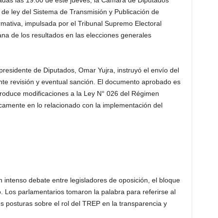
adas las 19:00 de este jueves, la Cámara de Diputados
 de ley del Sistema de Transmisión y Publicación de
mativa, impulsada por el Tribunal Supremo Electoral
ana de los resultados en las elecciones generales
presidente de Diputados, Omar Yujra, instruyó el envío del
te revisión y eventual sanción. El documento aprobado es
troduce modificaciones a la Ley N° 026 del Régimen
icamente en lo relacionado con la implementación del
 intenso debate entre legisladores de oposición, el bloque
o. Los parlamentarios tomaron la palabra para referirse al
s posturas sobre el rol del TREP en la transparencia y