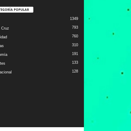
TEGORÍA POPULAR
1349
793
 Cruz
760
idad
310
ias
191
omía
133
tes
128
acional