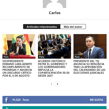
Carlos
Artículos relacionados
Más del autor
Pais
Pais
Pais
VICEPRESIDENTE
ACUERDO HISTÓRICO
PRESIDENTE DEL TSJ
EDMAND LARA ADMITE
ENTRE EL GOBIERNO Y
ANUNCIA SU RENUNCIA
INCUMPLIMIENTO DE
LOS GOBERNADORES
TRAS LA APROBACIÓN
PROMESAS Y ANUNCIA
IMPULSA LA
DEL CALENDARIO DE LAS
UN DISCURSO CRÍTICO
COPARTICIPACIÓN 50-50
ELECCIONES JUDICIALES
POR EL 6 DE AGOSTO
DESDE 2027
91,523
Fans
ME GUSTA