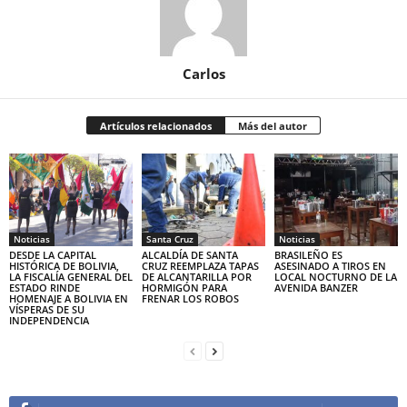
Carlos
Artículos relacionados
Más del autor
Noticias
Santa Cruz
Noticias
DESDE LA CAPITAL
ALCALDÍA DE SANTA
BRASILEÑO ES
HISTÓRICA DE BOLIVIA,
CRUZ REEMPLAZA TAPAS
ASESINADO A TIROS EN
LA FISCALÍA GENERAL DEL
DE ALCANTARILLA POR
LOCAL NOCTURNO DE LA
ESTADO RINDE
HORMIGÓN PARA
AVENIDA BANZER
HOMENAJE A BOLIVIA EN
FRENAR LOS ROBOS
VÍSPERAS DE SU
INDEPENDENCIA