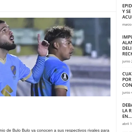
EPI
Y S
ACU
marzo 
IMP
ALA
DEL
RECH
junio 
CUA
POR
CON
junio 
DEB
LA R
EN...
abril 
nio de Bulo Bulo ya conocen a sus respectivos rivales para