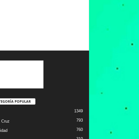
TEGORÍA POPULAR
1349
793
 Cruz
760
idad
310