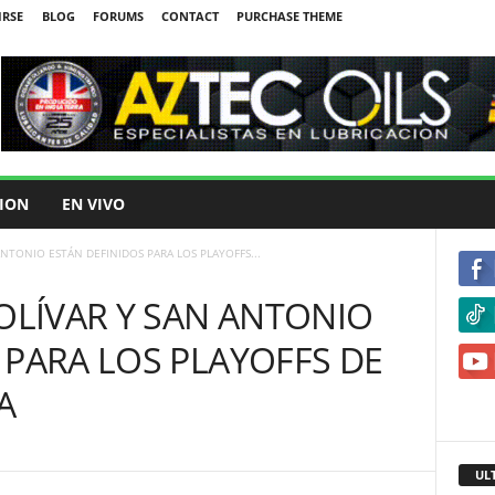
IRSE
BLOG
FORUMS
CONTACT
PURCHASE THEME
ION
EN VIVO
ANTONIO ESTÁN DEFINIDOS PARA LOS PLAYOFFS...
BOLÍVAR Y SAN ANTONIO
 PARA LOS PLAYOFFS DE
A
UL