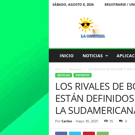
SÁBADO, AGOSTO 8, 2026
REGISTRARSE / UN
L
a
C
a
f
e
t
INICIO
NOTICIAS
APLICAC
e
r
Inicio
Deportes
LOS RIVALES DE BOLÍVAR Y SAN 
i
NOTICIAS
DEPORTES
a
LOS RIVALES DE 
ESTÁN DEFINIDOS
LA SUDAMERICAN
Por
Carlos
-
mayo 30, 2025
35
0