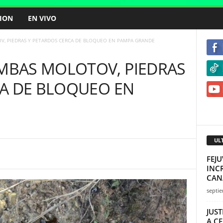
ION
EN VIVO
, PIEDRAS Y PETARDOS CERCA DE BLOQUEO EN PAMPA GRANDE
BAS MOLOTOV, PIEDRAS
CA DE BLOQUEO EN
UL
FEJU
INC
CANA
septie
JUS
A C