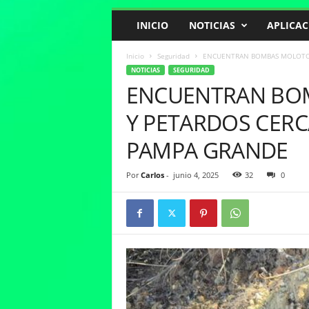
INICIO
NOTICIAS
APLICAC
Inicio
Seguridad
ENCUENTRAN BOMBAS MOLOTOV
NOTICIAS
SEGURIDAD
ENCUENTRAN BOM
Y PETARDOS CER
PAMPA GRANDE
Por
Carlos
-
junio 4, 2025
32
0