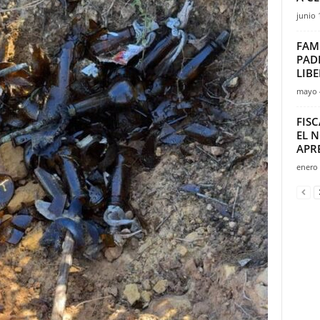
junio 
FAMI
PAD
LIB
mayo 
FIS
EL 
APR
enero 