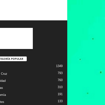
TEGORÍA POPULAR
1349
793
 Cruz
760
idad
310
ias
191
omía
133
tes