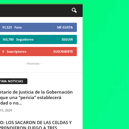
91,523
Fans
ME GUSTA
163,700
Seguidores
SEGUIR
0
Suscriptores
SUSCRIBIRTE
- Anuncios -
TIMA NOTICIAS
etario de Justicia de la Gobernación
 que una “pericia” establecerá
edad o no...
15, 2024
O: LOS SACARON DE LAS CELDAS Y
 PRENDIERON FUEGO A TRES