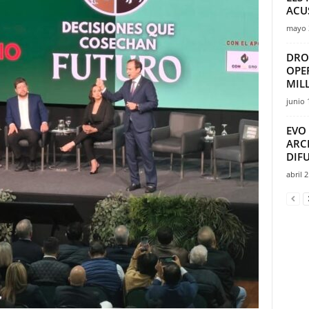
ACUS
mayo 
DRO
OPE
MIL
junio 
EVO
ARCE
DIFU
abril 