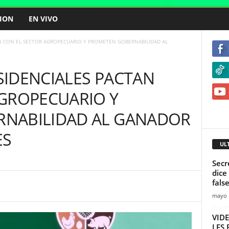
ION
EN VIVO
N CON EL SECTOR AGROPECUARIO Y PROMETEN GOBERNABILIDAD AL
SIDENCIALES PACTAN
AGROPECUARIO Y
NABILIDAD AL GANADOR
ES
UL
Secr
dice
fals
mayo 
VIDE
LES