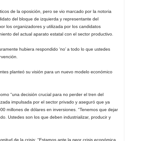
líticos de la oposición, pero se vio marcado por la notoria
idato del bloque de izquierda y representante del
por los organizadores y utilizada por los candidatos
ento del actual aparato estatal con el sector productivo.
ramente hubiera respondido ‘no’ a todo lo que ustedes
rvención.
antes planteó su visión para un nuevo modelo económico
como “una decisión crucial para no perder el tren del
alizada impulsada por el sector privado y aseguró que ya
00 millones de dólares en inversiones. “Tenemos que dejar
o. Ustedes son los que deben industrializar, producir y
nitud de la crisis: “Estamos ante la peor crisis económica