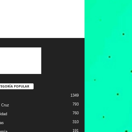
TEGORÍA POPULAR
1349
793
 Cruz
760
idad
310
ias
191
omía