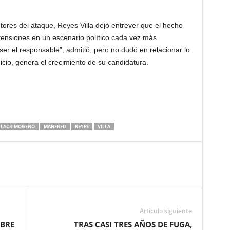
tores del ataque, Reyes Villa dejó entrever que el hecho
tensiones en un escenario político cada vez más
r el responsable”, admitió, pero no dudó en relacionar lo
uicio, genera el crecimiento de su candidatura.
LACRIMOGENO
MANFRED
REYES
VILLA
Artículo siguiente
OBRE
TRAS CASI TRES AÑOS DE FUGA,