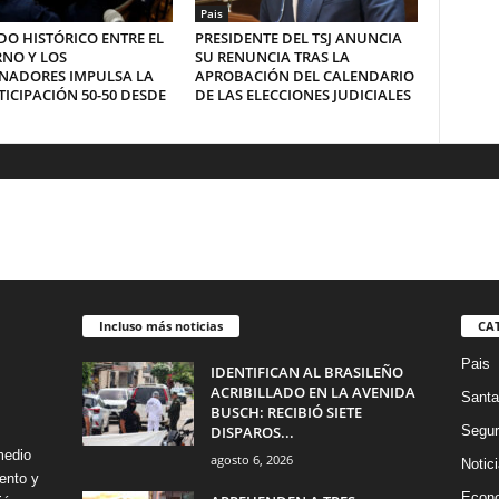
Pais
O HISTÓRICO ENTRE EL
PRESIDENTE DEL TSJ ANUNCIA
NO Y LOS
SU RENUNCIA TRAS LA
NADORES IMPULSA LA
APROBACIÓN DEL CALENDARIO
ICIPACIÓN 50-50 DESDE
DE LAS ELECCIONES JUDICIALES
Incluso más noticias
CA
Pais
IDENTIFICAN AL BRASILEÑO
ACRIBILLADO EN LA AVENIDA
Santa
BUSCH: RECIBIÓ SIETE
DISPAROS...
Segur
medio
agosto 6, 2026
Notic
ento y
Econ