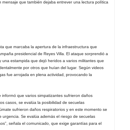
n mensaje que también dejaba entrever una lectura política
sta que marcaba la apertura de la infraestructura que
ampaña presidencial de Reyes Villa. El ataque sorprendió a
y una estampida que dejó heridos a varios militantes que
identalmente por otros que huían del lugar. Según videos
as fue arrojada en plena actividad, provocando la
e informó que varios simpatizantes sufrieron daños
unos casos, se evalúa la posibilidad de secuelas
úmate sufrieron daños respiratorios y en este momento se
e urgencia. Se evalúa además el riesgo de secuelas
os”, señala el comunicado, que exige garantías para el