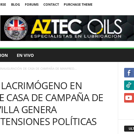
IRSE
BLOG
FORUMS
CONTACT
PURCHASE THEME
ION
EN VIVO
NAUGURACIÓN DE CASA DE CAMPAÑA DE MANFRED...
 LACRIMÓGENO EN
E CASA DE CAMPAÑA DE
ILLA GENERA
TENSIONES POLÍTICAS
UL