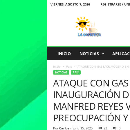
VIERNES, AGOSTO 7, 2026
REGISTRARSE / UN
L
a
C
a
f
e
t
INICIO
NOTICIAS
APLICAC
e
r
Inicio
Pais
ATAQUE CON GAS LACRIMÓGENO EN I
i
NOTICIAS
PAIS
a
ATAQUE CON GAS
INAUGURACIÓN D
MANFRED REYES V
PREOCUPACIÓN Y 
Por
Carlos
-
julio 15, 2025
23
0