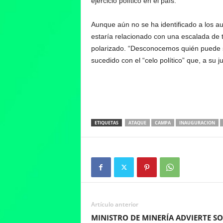
ejercicio político en el país.
Aunque aún no se ha identificado a los au
estaría relacionado con una escalada de 
polarizado. “Desconocemos quién puede se
sucedido con el “celo político” que, a su j
ETIQUETAS
ATAQUE
CAMPA
INAUGURACION
Artículo anterior
MINISTRO DE MINERÍA ADVIERTE S