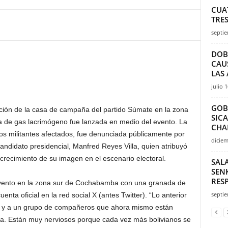
CUA
TRE
septie
DOB
CAU
LAS
julio 
GOB
ción de la casa de campaña del partido Súmate en la zona
SICA
de gas lacrimógeno fue lanzada en medio del evento. La
CHA
os militantes afectados, fue denunciada públicamente por
diciem
andidato presidencial, Manfred Reyes Villa, quien atribuyó
 crecimiento de su imagen en el escenario electoral.
SALA
SENK
RES
evento en la zona sur de Cochabamba con una granada de
septie
enta oficial en la red social X (antes Twitter). “Lo anterior
í y a un grupo de compañeros que ahora mismo están
a. Están muy nerviosos porque cada vez más bolivianos se