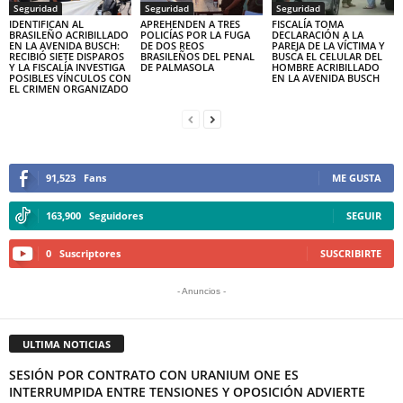
Seguridad
Seguridad
Seguridad
IDENTIFICAN AL
APREHENDEN A TRES
FISCALÍA TOMA
BRASILEÑO ACRIBILLADO
POLICÍAS POR LA FUGA
DECLARACIÓN A LA
EN LA AVENIDA BUSCH:
DE DOS REOS
PAREJA DE LA VÍCTIMA Y
RECIBIÓ SIETE DISPAROS
BRASILEÑOS DEL PENAL
BUSCA EL CELULAR DEL
Y LA FISCALÍA INVESTIGA
DE PALMASOLA
HOMBRE ACRIBILLADO
POSIBLES VÍNCULOS CON
EN LA AVENIDA BUSCH
EL CRIMEN ORGANIZADO
91,523
Fans
ME GUSTA
163,900
Seguidores
SEGUIR
0
Suscriptores
SUSCRIBIRTE
- Anuncios -
ULTIMA NOTICIAS
SESIÓN POR CONTRATO CON URANIUM ONE ES
INTERRUMPIDA ENTRE TENSIONES Y OPOSICIÓN ADVIERTE