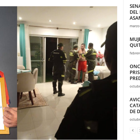
SEN
DEL
ASA
marzo 
MUJ
QUIT
febrer
ONC
PRI
PRE
octubr
AVI
CAT
DE D
octubr