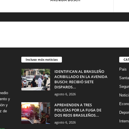
Incluso más noticias
CA
Pais
IDENTIFICAN AL BRASILEÑO
ACRIBILLADO EN LA AVENIDA
Santa
BUSCH: RECIBIÓ SIETE
DISPAROS...
Segur
medio
agosto 6, 2026
Notic
ento y
Econ
APREHENDEN A TRES
ión y
POLICÍAS POR LA FUGA DE
z de
Depor
DOS REOS BRASILEÑOS...
Intern
agosto 6, 2026