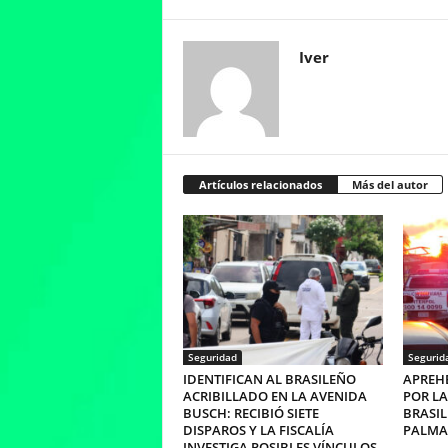
Iver
Artículos relacionados
Más del autor
Seguridad
Segurid
IDENTIFICAN AL BRASILEÑO
APREHE
ACRIBILLADO EN LA AVENIDA
POR LA
BUSCH: RECIBIÓ SIETE
BRASIL
DISPAROS Y LA FISCALÍA
PALMA
INVESTIGA POSIBLES VÍNCULOS