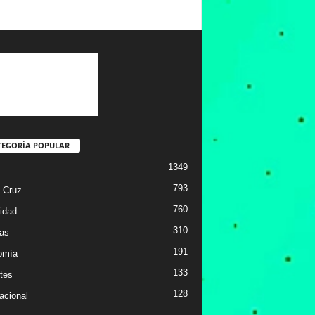
TEGORÍA POPULAR
1349
793
 Cruz
760
idad
310
ias
191
omía
133
tes
128
acional