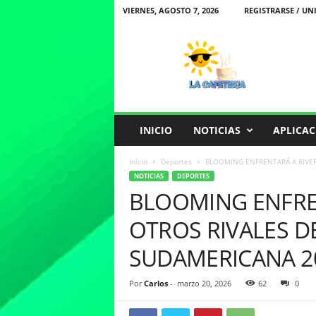
VIERNES, AGOSTO 7, 2026
REGISTRARSE / UN
L
a
C
a
f
e
t
INICIO
NOTICIAS
APLICAC
e
r
Inicio
Deportes
BLOOMING ENFRENTARÁ A RIVER 
i
NOTICIAS
DEPORTES
a
BLOOMING ENFREN
OTROS RIVALES D
SUDAMERICANA 2
Por
Carlos
-
marzo 20, 2026
62
0