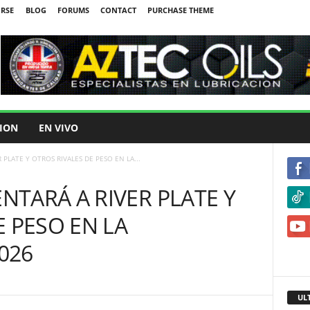
IRSE
BLOG
FORUMS
CONTACT
PURCHASE THEME
ION
EN VIVO
PLATE Y OTROS RIVALES DE PESO EN LA...
TARÁ A RIVER PLATE Y
E PESO EN LA
026
UL