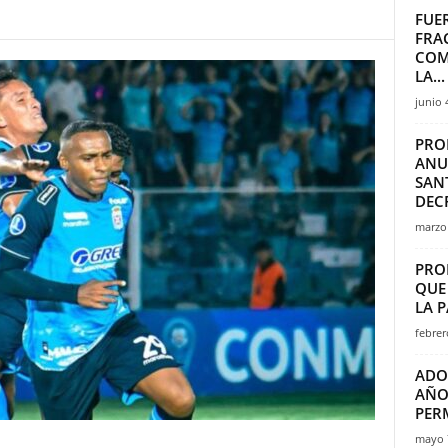
FUE
FRA
COM
LA...
junio 
PRO
ANU
SAN
DECR
marzo 
PRO
QUE
LA P
febrer
ADO
AÑO
PERM
mayo 