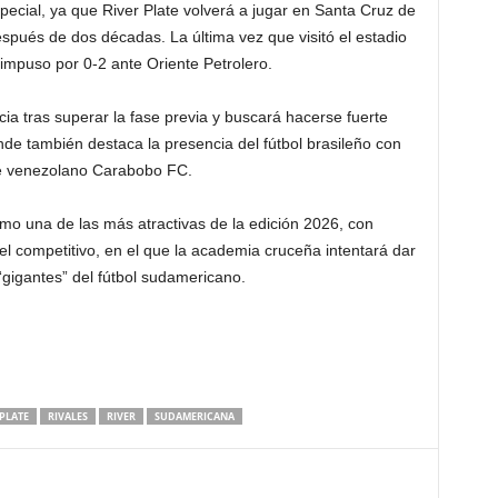
cial, ya que River Plate volverá a jugar en Santa Cruz de
spués de dos décadas. La última vez que visitó el estadio
impuso por 0-2 ante Oriente Petrolero.
cia tras superar la fase previa y buscará hacerse fuerte
de también destaca la presencia del fútbol brasileño con
e venezolano Carabobo FC.
omo una de las más atractivas de la edición 2026, con
el competitivo, en el que la academia cruceña intentará dar
“gigantes” del fútbol sudamericano.
PLATE
RIVALES
RIVER
SUDAMERICANA