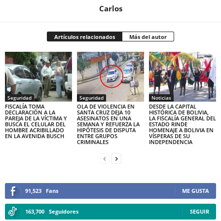
Carlos
Artículos relacionados
Más del autor
Seguridad
Seguridad
Noticias
FISCALÍA TOMA
OLA DE VIOLENCIA EN
DESDE LA CAPITAL
DECLARACIÓN A LA
SANTA CRUZ DEJA 10
HISTÓRICA DE BOLIVIA,
PAREJA DE LA VÍCTIMA Y
ASESINATOS EN UNA
LA FISCALÍA GENERAL DEL
BUSCA EL CELULAR DEL
SEMANA Y REFUERZA LA
ESTADO RINDE
HOMBRE ACRIBILLADO
HIPÓTESIS DE DISPUTA
HOMENAJE A BOLIVIA EN
EN LA AVENIDA BUSCH
ENTRE GRUPOS
VÍSPERAS DE SU
CRIMINALES
INDEPENDENCIA
91,523
Fans
ME GUSTA
163,700
Seguidores
SEGUIR