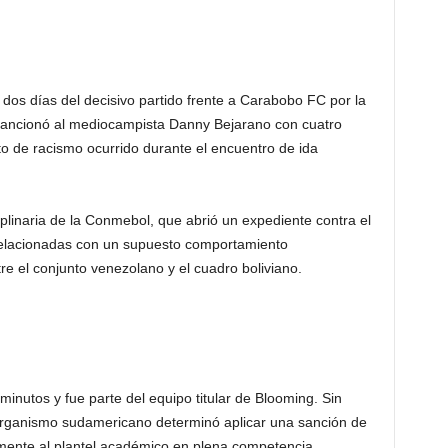
 dos días del decisivo partido frente a Carabobo FC por la
ncionó al mediocampista Danny Bejarano con cuatro
 de racismo ocurrido durante el encuentro de ida
iplinaria de la Conmebol, que abrió un expediente contra el
s relacionadas con un supuesto comportamiento
re el conjunto venezolano y el cuadro boliviano.
minutos y fue parte del equipo titular de Blooming. Sin
 organismo sudamericano determinó aplicar una sanción de
amente al plantel académico en plena competencia