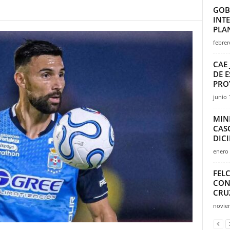
GOB
INT
PLAN
febrer
CAE
DE E
PROY
junio 
MIN
CAS
DICI
enero 
FEL
CON
CRU
novie