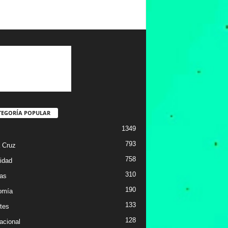
TEGORÍA POPULAR
1349
793
 Cruz
758
idad
310
ias
190
omía
133
tes
128
acional