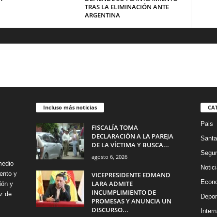
TRAS LA ELIMINACIÓN ANTE
ARGENTINA
Incluso más noticias
CA
Pais
FISCALÍA TOMA
DECLARACIÓN A LA PAREJA
Santa
DE LA VÍCTIMA Y BUSCA...
Segur
agosto 6, 2026
medio
Notic
ento y
VICEPRESIDENTE EDMAND
Econ
LARA ADMITE
ión y
INCUMPLIMIENTO DE
z de
Depor
PROMESAS Y ANUNCIA UN
DISCURSO...
Intern