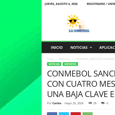
JUEVES, AGOSTO 6, 2026
REGISTRARSE / UNIR
L
a
C
a
f
e
t
INICIO
NOTICIAS
APLICAC
e
r
Inicio
Deportes
CONMEBOL SANCIONA A DANNY 
i
NOTICIAS
DEPORTES
a
CONMEBOL SANCI
CON CUATRO MES
UNA BAJA CLAVE 
Por
Carlos
-
mayo 20, 2026
29
0