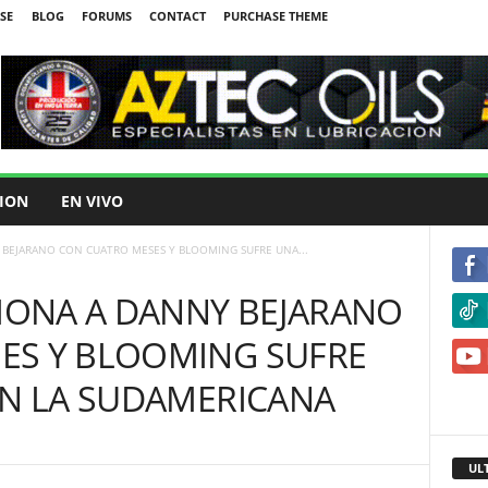
SE
BLOG
FORUMS
CONTACT
PURCHASE THEME
ION
EN VIVO
BEJARANO CON CUATRO MESES Y BLOOMING SUFRE UNA...
ONA A DANNY BEJARANO
ES Y BLOOMING SUFRE
EN LA SUDAMERICANA
UL