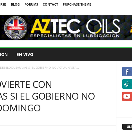
IRSE
BLOG
FORUMS
CONTACT
PURCHASE THEME
ION
EN VIVO
DESBLOQUEAR VÍAS SI EL GOBIERNO NO ACTÚA HASTA...
DVIERTE CON
S SI EL GOBIERNO NO
 DOMINGO
UL