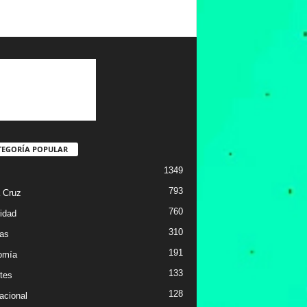
TEGORÍA POPULAR
1349
793
 Cruz
760
idad
310
ias
191
omía
133
tes
128
acional