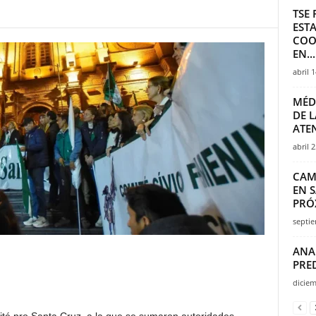
TSE
EST
COO
EN...
abril 
MÉD
DE L
ATE
abril 
CAM
EN 
PRÓX
septie
ANA
PRE
diciem