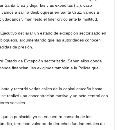
r Santa Cruz y dejar las vías expeditas (…), caso
e vamos a salir a desbloquear en Santa Cruz, vamos a
iudadanos”, manifestó el líder cívico ante la multitud.
l Ejecutivo declarar un estado de excepción sectorizado en
 y bloqueos, argumentando que las autoridades conocen
edidas de presión.
lare Estado de Excepción sectorizado. Saben ellos dónde
dónde financian; les exigimos también a la Policía que
ante y recorrió varias calles de la capital cruceña hasta
 se realizó una concentración masiva y un acto central con
tores sociales.
 que la población ya se encuentra cansada de los
gún dijo, terminan vulnerando derechos fundamentales de