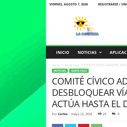
VIERNES, AGOSTO 7, 2026
REGISTRARSE / UN
L
a
C
a
f
e
t
INICIO
NOTICIAS
APLICAC
e
r
Inicio
Santa Cruz
COMITÉ CÍVICO ADVIERTE CON 
i
NOTICIAS
SANTA CRUZ
a
COMITÉ CÍVICO A
DESBLOQUEAR VÍA
ACTÚA HASTA EL
Por
Carlos
-
mayo 22, 2026
25
0