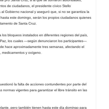
té pro Santa Cruz, a la que se sumaron autoridades,
ntos de ciudadanos, el presidente cívico Stello
al Gobierno nacional y aseguró que, si no se garantiza la
aís hasta este domingo, serán los propios ciudadanos quienes
rtamento de Santa Cruz.
a los bloqueos instalados en diferentes regiones del país,
 Paz, los cuales —según denunciaron los participantes—
sde hace aproximadamente tres semanas, afectando el
e, medicamentos y oxígeno.
estionó la falta de acciones contundentes por parte del
 normas vigentes para garantizar el libre tránsito en las
delante, pero también tienen hasta este día domingo para