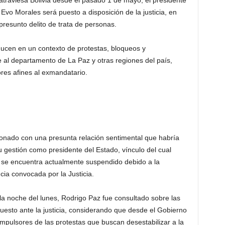
e atraviesa Bolivia desde el pasado 1 de mayo, el presidente
vo Morales será puesto a disposición de la justicia, en
presunto delito de trata de personas.
ucen en un contexto de protestas, bloqueos y
 al departamento de La Paz y otras regiones del país,
ores afines al exmandatario.
ionado con una presunta relación sentimental que habría
 gestión como presidente del Estado, vínculo del cual
al se encuentra actualmente suspendido debido a la
ia convocada por la Justicia.
a noche del lunes, Rodrigo Paz fue consultado sobre las
uesto ante la justicia, considerando que desde el Gobierno
impulsores de las protestas que buscan desestabilizar a la