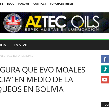
SE
BLOG
FORUMS
CONTACT
PURCHASE THEME
ION
EN VIVO
 “VA A IR A LA JUSTICIA”...
EGURA QUE EVO MOALES
TICIA” EN MEDIO DE LA
QUEOS EN BOLIVIA
UL