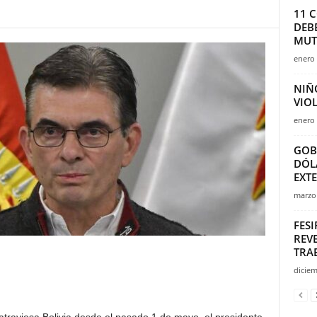
11 
DEB
MUT
enero 
NIÑ
VIO
enero 
GOB
DÓL
EXT
marzo 
FES
REVE
TRA
diciem