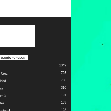
TEGORÍA POPULAR
1349
793
 Cruz
760
idad
310
ias
191
omía
133
tes
128
acional