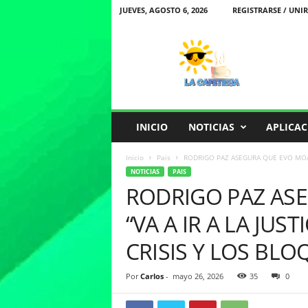
JUEVES, AGOSTO 6, 2026
REGISTRARSE / UNIR
L
a
C
a
f
e
t
INICIO
NOTICIAS
APLICAC
e
r
Inicio
Pais
RODRIGO PAZ ASEGURA QUE EVO MOALES
i
NOTICIAS
PAIS
a
RODRIGO PAZ AS
“VA A IR A LA JUS
CRISIS Y LOS BLO
Por
Carlos
-
mayo 26, 2026
35
0