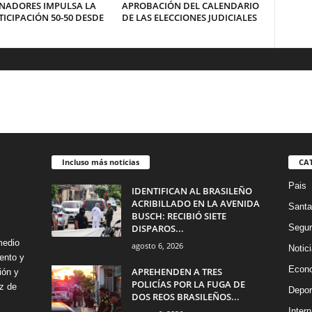
NADORES IMPULSA LA
APROBACIÓN DEL CALENDARIO
ICIPACIÓN 50-50 DESDE
DE LAS ELECCIONES JUDICIALES
Incluso más noticias
CA
Pais
IDENTIFICAN AL BRASILEÑO
ACRIBILLADO EN LA AVENIDA
Santa
BUSCH: RECIBIÓ SIETE
DISPAROS...
Segur
medio
agosto 6, 2026
Notic
ento y
Econ
APREHENDEN A TRES
ión y
POLICÍAS POR LA FUGA DE
z de
Depor
DOS REOS BRASILEÑOS...
Intern