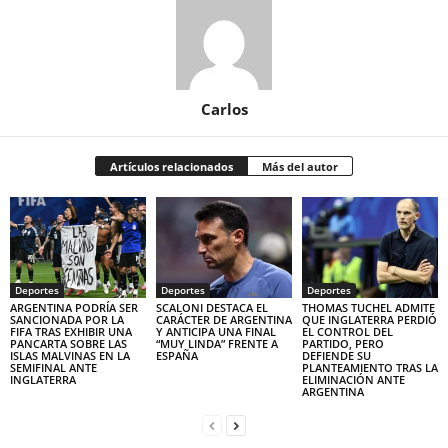
Carlos
Artículos relacionados
Más del autor
Deportes
Deportes
Deportes
ARGENTINA PODRÍA SER
SCALONI DESTACA EL
THOMAS TUCHEL ADMITE
SANCIONADA POR LA
CARÁCTER DE ARGENTINA
QUE INGLATERRA PERDIÓ
FIFA TRAS EXHIBIR UNA
Y ANTICIPA UNA FINAL
EL CONTROL DEL
PANCARTA SOBRE LAS
“MUY LINDA” FRENTE A
PARTIDO, PERO
ISLAS MALVINAS EN LA
ESPAÑA
DEFIENDE SU
SEMIFINAL ANTE
PLANTEAMIENTO TRAS LA
INGLATERRA
ELIMINACIÓN ANTE
ARGENTINA