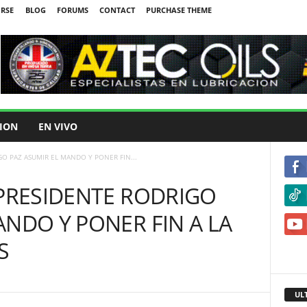
IRSE
BLOG
FORUMS
CONTACT
PURCHASE THEME
ION
EN VIVO
GO PAZ ASUMIR EL MANDO Y PONER FIN...
 PRESIDENTE RODRIGO
ANDO Y PONER FIN A LA
S
UL