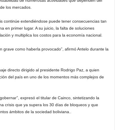
 estabilidad de numerosas actividades que dependen del
o de los mercados.
isis continúe extendiéndose puede tener consecuencias tan
 en primer lugar. A su juicio, la falta de soluciones
ación y multiplica los costos para la economía nacional.
 tan grave como haberla provocado”, afirmó Antelo durante la
e directo dirigido al presidente Rodrigo Paz, a quien
cción del país en uno de los momentos más complejos de
gobernar”, expresó el titular de Cainco, sintetizando la
una crisis que ya supera los 30 días de bloqueos y que
tos ámbitos de la sociedad boliviana..