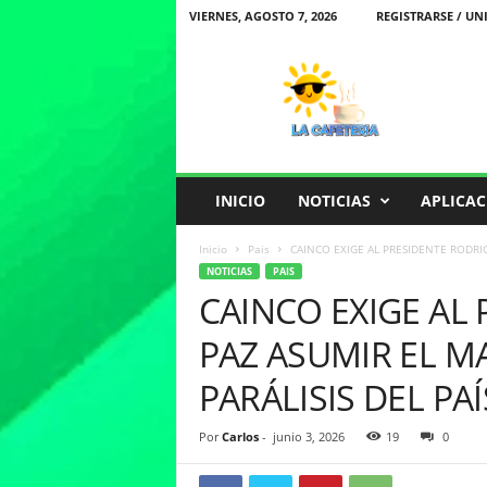
VIERNES, AGOSTO 7, 2026
REGISTRARSE / UN
L
a
C
a
f
e
t
INICIO
NOTICIAS
APLICAC
e
r
Inicio
Pais
CAINCO EXIGE AL PRESIDENTE RODRI
i
NOTICIAS
PAIS
a
CAINCO EXIGE AL
PAZ ASUMIR EL M
PARÁLISIS DEL PAÍ
Por
Carlos
-
junio 3, 2026
19
0