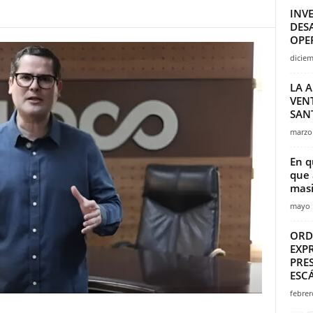
INVE
DESA
OPE
diciem
LA 
VEN
SAN
marzo 
En q
que 
masi
mayo 
ORD
EXP
PRE
ESC
febrer