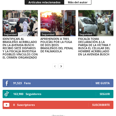
Artículos relacionados
Más del autor
Seguridad
Seguridad
Seguridad
IDENTIFICAN AL
APREHENDEN A TRES
FISCALÍA TOMA
BRASILEÑO ACRIBILLADO
POLICÍAS POR LA FUGA
DECLARACIÓN A LA
EN LA AVENIDA BUSCH:
DE DOS REOS
PAREJA DE LA VÍCTIMA Y
RECIBIÓ SIETE DISPAROS
BRASILEÑOS DEL PENAL
BUSCA EL CELULAR DEL
Y LA FISCALÍA INVESTIGA
DE PALMASOLA
HOMBRE ACRIBILLADO
POSIBLES VÍNCULOS CON
EN LA AVENIDA BUSCH
EL CRIMEN ORGANIZADO
91,523
Fans
ME GUSTA
163,900
Seguidores
SEGUIR
0
Suscriptores
SUSCRIBIRTE
- Anuncios -