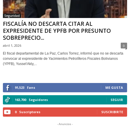
Seguridad
FISCALÍA NO DESCARTA CITAR AL
EXPRESIDENTE DE YPFB POR PRESUNTO
SOBREPRECIO...
abril 1, 2026
0
El fiscal departamental de La Paz, Carlos Torrez, informó que no se descarta
convocar al expresidente de Yacimientos Petrolíferos Fiscales Bolivianos
(YPFB), Yussef Akly,...
91,523
Fans
ME GUSTA
163,700
Seguidores
SEGUIR
0
Suscriptores
SUSCRIBIRTE
- Anuncios -