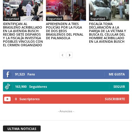
Seguridad
Seguridad
Seguridad
IDENTIFICAN AL
APREHENDEN A TRES
FISCALÍA TOMA
BRASILEÑO ACRIBILLADO
POLICÍAS POR LA FUGA
DECLARACIÓN A LA
EN LA AVENIDA BUSCH:
DE DOS REOS
PAREJA DE LA VÍCTIMA Y
RECIBIÓ SIETE DISPAROS
BRASILEÑOS DEL PENAL
BUSCA EL CELULAR DEL
Y LA FISCALÍA INVESTIGA
DE PALMASOLA
HOMBRE ACRIBILLADO
POSIBLES VÍNCULOS CON
EN LA AVENIDA BUSCH
EL CRIMEN ORGANIZADO
91,523
Fans
ME GUSTA
163,900
Seguidores
SEGUIR
0
Suscriptores
SUSCRIBIRTE
- Anuncios -
ULTIMA NOTICIAS