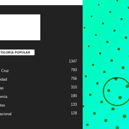
TEGORÍA POPULAR
1347
793
 Cruz
756
idad
310
ias
190
omía
133
tes
128
acional