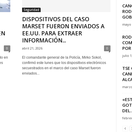
CAN
Seguridad
RODR
GOBI
DISPOSITIVOS DEL CASO
mayo 
MARSET FUERON ENVIADOS A
EN
EE.UU. PARA EXTRAER
ROD
INFORMACIÓN...
COM
POR 
0
abril 21, 2026
0
julio 1
do en
El comandante general de la Policía, Mirko Sokol,
es
confirmó este lunes que los dispositivos electrónicos
TSE
secuestrados en el marco del caso Marset fueron
CAN
enviados...
ALCA
marzo
«EST
GOT
DEL..
febrer