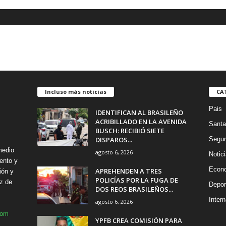
Incluso más noticias
CA
Pais
IDENTIFICAN AL BRASILEÑO
ACRIBILLADO EN LA AVENIDA
Santa
BUSCH: RECIBIÓ SIETE
DISPAROS...
Segur
medio
agosto 6, 2026
Notic
ento y
Econ
APREHENDEN A TRES
ión y
POLICÍAS POR LA FUGA DE
z de
Depor
DOS REOS BRASILEÑOS...
Intern
agosto 6, 2026
com
YPFB CREA COMISIÓN PARA