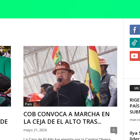
UL
RIGE
Pais
PAÍS
SUB
COB CONVOCA A MARCHA EN
marzo
 DE
LA CEJA DE EL ALTO TRAS...
mayo 21, 2026
0
Ilya
líde
La Ceja de El Alto fue elegida por la Central Obrera