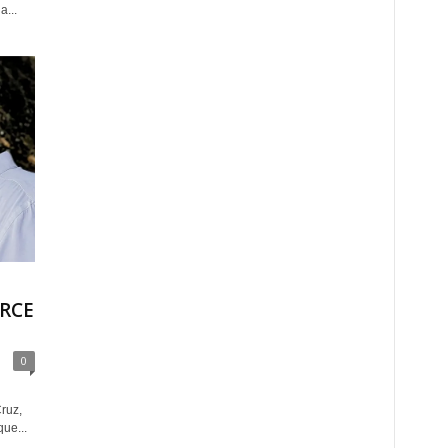
...
RCE
0
ruz,
ue...