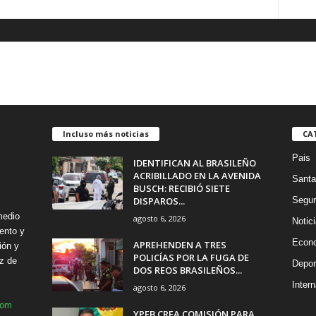
Incluso más noticias
CA
Pais
IDENTIFICAN AL BRASILEÑO
ACRIBILLADO EN LA AVENIDA
Santa
BUSCH: RECIBIÓ SIETE
DISPAROS...
Segur
medio
agosto 6, 2026
Notic
ento y
Econ
APREHENDEN A TRES
ión y
POLICÍAS POR LA FUGA DE
z de
Depor
DOS REOS BRASILEÑOS...
Intern
agosto 6, 2026
com
YPFB CREA COMISIÓN PARA