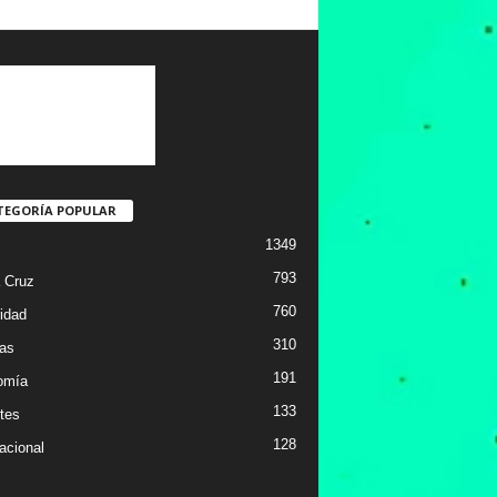
TEGORÍA POPULAR
1349
793
 Cruz
760
idad
310
ias
191
omía
133
tes
128
acional