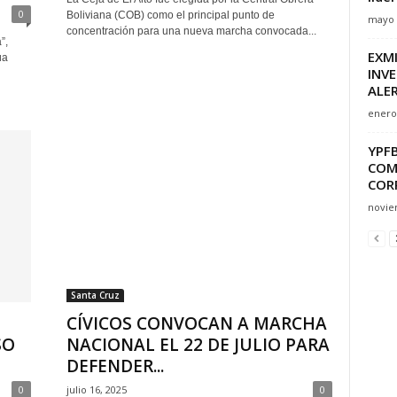
0
Boliviana (COB) como el principal punto de
mayo 
concentración para una nueva marcha convocada...
”,
EXM
úa
INVE
ALE
enero 
YPFB
COM
CORR
novie
Santa Cruz
CÍVICOS CONVOCAN A MARCHA
SO
NACIONAL EL 22 DE JULIO PARA
DEFENDER...
0
julio 16, 2025
0