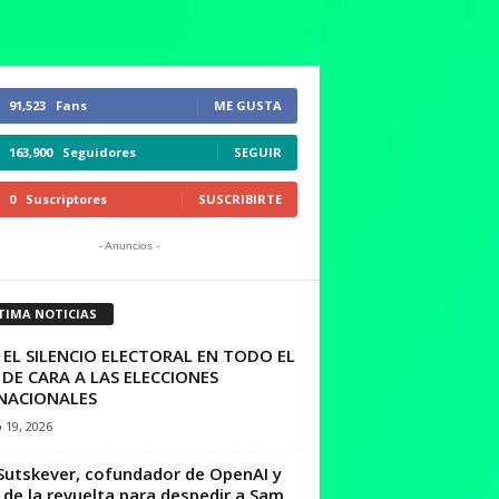
91,523
Fans
ME GUSTA
163,900
Seguidores
SEGUIR
0
Suscriptores
SUSCRIBIRTE
- Anuncios -
TIMA NOTICIAS
 EL SILENCIO ELECTORAL EN TODO EL
 DE CARA A LAS ELECCIONES
NACIONALES
 19, 2026
 Sutskever, cofundador de OpenAI y
r de la revuelta para despedir a Sam...