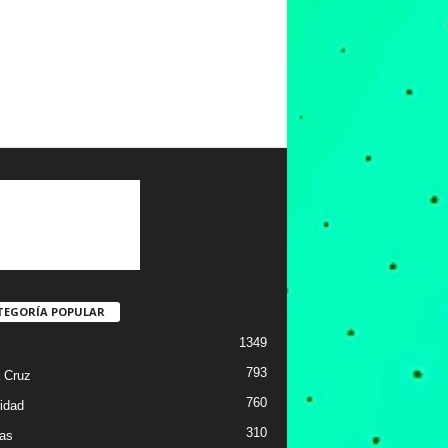
TEGORÍA POPULAR
1349
793
 Cruz
760
idad
310
ias