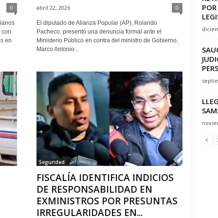
POR
0
abril 22, 2026
0
LEG
vianos
El diputado de Alianza Popular (AP), Rolando
dicie
 con
Pacheco, presentó una denuncia formal ante el
es en
Ministerio Público en contra del ministro de Gobierno,
SAU
Marco Antonio...
JUD
PERS
septi
LLEG
SAM
novie
Seguridad
FISCALÍA IDENTIFICA INDICIOS
DE RESPONSABILIDAD EN
EXMINISTROS POR PRESUNTAS
IRREGULARIDADES EN...