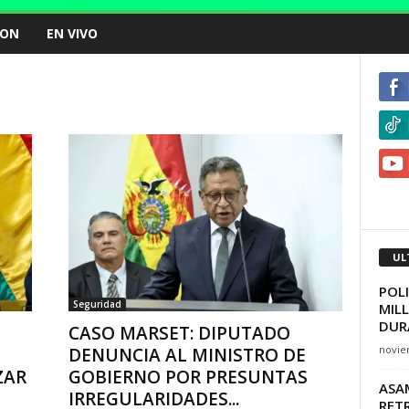
ION
EN VIVO
UL
POLI
Seguridad
MIL
DURA
CASO MARSET: DIPUTADO
novie
DENUNCIA AL MINISTRO DE
ZAR
GOBIERNO POR PRESUNTAS
ASAM
IRREGULARIDADES...
RET