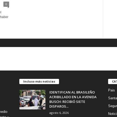
0
l
 haber
Incluso más noticias
CA
Pais
IDENTIFICAN AL BRASILEÑO
ACRIBILLADO EN LA AVENIDA
Santa
BUSCH: RECIBIÓ SIETE
DISPAROS...
Segur
medio
agosto 6, 2026
Notic