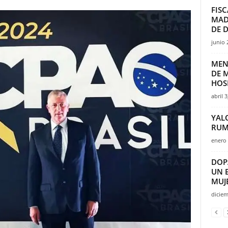
FISC
MAD
DE D
junio 
MEN
DE M
HOSP
abril 3
YAL
RUM
enero 
DOP
UN 
MUJE
diciem