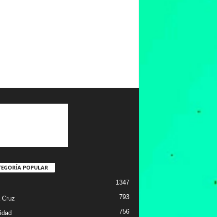
TEGORÍA POPULAR
1347
793
 Cruz
756
idad