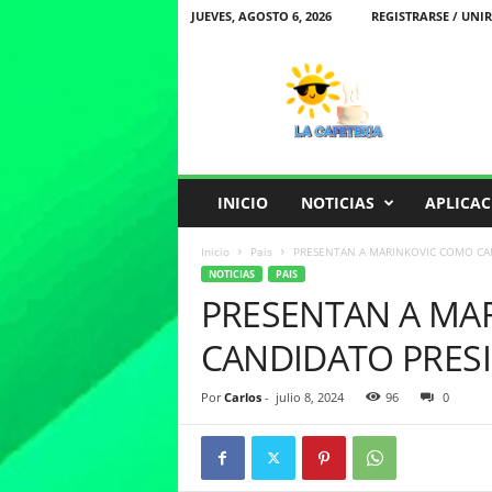
JUEVES, AGOSTO 6, 2026
REGISTRARSE / UNIR
L
a
C
a
f
e
t
INICIO
NOTICIAS
APLICAC
e
r
Inicio
Pais
PRESENTAN A MARINKOVIC COMO CAN
i
NOTICIAS
PAIS
a
PRESENTAN A MA
CANDIDATO PRESI
Por
Carlos
-
julio 8, 2024
96
0