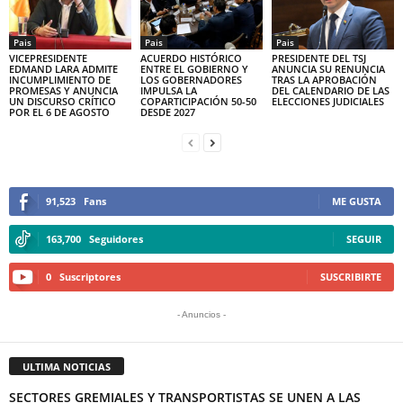
Pais
Pais
Pais
VICEPRESIDENTE
ACUERDO HISTÓRICO
PRESIDENTE DEL TSJ
EDMAND LARA ADMITE
ENTRE EL GOBIERNO Y
ANUNCIA SU RENUNCIA
INCUMPLIMIENTO DE
LOS GOBERNADORES
TRAS LA APROBACIÓN
PROMESAS Y ANUNCIA
IMPULSA LA
DEL CALENDARIO DE LAS
UN DISCURSO CRÍTICO
COPARTICIPACIÓN 50-50
ELECCIONES JUDICIALES
POR EL 6 DE AGOSTO
DESDE 2027
91,523
Fans
ME GUSTA
163,700
Seguidores
SEGUIR
0
Suscriptores
SUSCRIBIRTE
- Anuncios -
ULTIMA NOTICIAS
SECTORES GREMIALES Y TRANSPORTISTAS SE UNEN A LAS