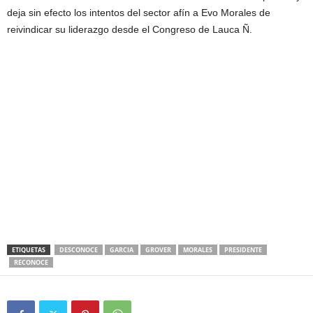
deja sin efecto los intentos del sector afín a Evo Morales de
reivindicar su liderazgo desde el Congreso de Lauca Ñ.
ETIQUETAS
DESCONOCE
GARCIA
GROVER
MORALES
PRESIDENTE
RECONOCE