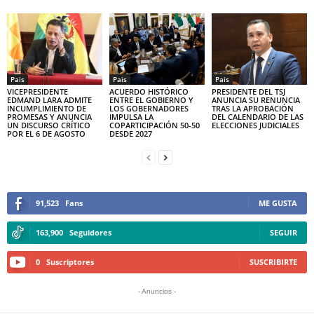
Pais
Pais
Pais
VICEPRESIDENTE
ACUERDO HISTÓRICO
PRESIDENTE DEL TSJ
EDMAND LARA ADMITE
ENTRE EL GOBIERNO Y
ANUNCIA SU RENUNCIA
INCUMPLIMIENTO DE
LOS GOBERNADORES
TRAS LA APROBACIÓN
PROMESAS Y ANUNCIA
IMPULSA LA
DEL CALENDARIO DE LAS
UN DISCURSO CRÍTICO
COPARTICIPACIÓN 50-50
ELECCIONES JUDICIALES
POR EL 6 DE AGOSTO
DESDE 2027
91,523
Fans
ME GUSTA
163,900
Seguidores
SEGUIR
0
Suscriptores
SUSCRIBIRTE
- Anuncios -