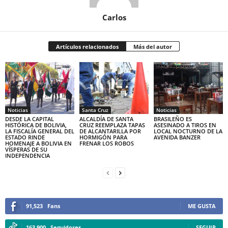
Carlos
Artículos relacionados
Más del autor
Noticias
Santa Cruz
Noticias
DESDE LA CAPITAL
ALCALDÍA DE SANTA
BRASILEÑO ES
HISTÓRICA DE BOLIVIA,
CRUZ REEMPLAZA TAPAS
ASESINADO A TIROS EN
LA FISCALÍA GENERAL DEL
DE ALCANTARILLA POR
LOCAL NOCTURNO DE LA
ESTADO RINDE
HORMIGÓN PARA
AVENIDA BANZER
HOMENAJE A BOLIVIA EN
FRENAR LOS ROBOS
VÍSPERAS DE SU
INDEPENDENCIA
91,523
Fans
ME GUSTA
163,900
Seguidores
SEGUIR