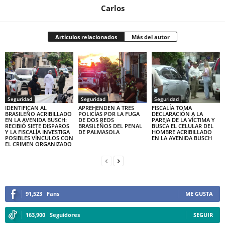
Carlos
Artículos relacionados
Más del autor
Seguridad
Seguridad
Seguridad
IDENTIFICAN AL
APREHENDEN A TRES
FISCALÍA TOMA
BRASILEÑO ACRIBILLADO
POLICÍAS POR LA FUGA
DECLARACIÓN A LA
EN LA AVENIDA BUSCH:
DE DOS REOS
PAREJA DE LA VÍCTIMA Y
RECIBIÓ SIETE DISPAROS
BRASILEÑOS DEL PENAL
BUSCA EL CELULAR DEL
Y LA FISCALÍA INVESTIGA
DE PALMASOLA
HOMBRE ACRIBILLADO
POSIBLES VÍNCULOS CON
EN LA AVENIDA BUSCH
EL CRIMEN ORGANIZADO
91,523
Fans
ME GUSTA
163,900
Seguidores
SEGUIR