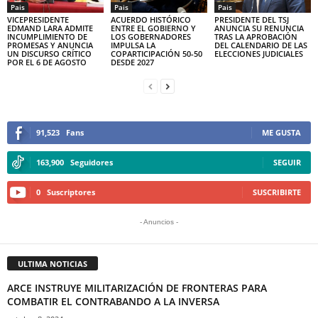
Pais
Pais
Pais
VICEPRESIDENTE
ACUERDO HISTÓRICO
PRESIDENTE DEL TSJ
EDMAND LARA ADMITE
ENTRE EL GOBIERNO Y
ANUNCIA SU RENUNCIA
INCUMPLIMIENTO DE
LOS GOBERNADORES
TRAS LA APROBACIÓN
PROMESAS Y ANUNCIA
IMPULSA LA
DEL CALENDARIO DE LAS
UN DISCURSO CRÍTICO
COPARTICIPACIÓN 50-50
ELECCIONES JUDICIALES
POR EL 6 DE AGOSTO
DESDE 2027
91,523
Fans
ME GUSTA
163,900
Seguidores
SEGUIR
0
Suscriptores
SUSCRIBIRTE
- Anuncios -
ULTIMA NOTICIAS
ARCE INSTRUYE MILITARIZACIÓN DE FRONTERAS PARA
COMBATIR EL CONTRABANDO A LA INVERSA