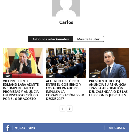
Carlos
Artículos relacionados
Más del autor
Pais
Pais
Pais
VICEPRESIDENTE
ACUERDO HISTÓRICO
PRESIDENTE DEL TSJ
EDMAND LARA ADMITE
ENTRE EL GOBIERNO Y
ANUNCIA SU RENUNCIA
INCUMPLIMIENTO DE
LOS GOBERNADORES
TRAS LA APROBACIÓN
PROMESAS Y ANUNCIA
IMPULSA LA
DEL CALENDARIO DE LAS
UN DISCURSO CRÍTICO
COPARTICIPACIÓN 50-50
ELECCIONES JUDICIALES
POR EL 6 DE AGOSTO
DESDE 2027
91,523
Fans
ME GUSTA