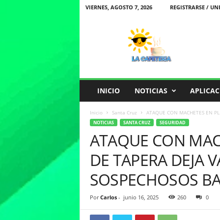
VIERNES, AGOSTO 7, 2026
REGISTRARSE / UN
L
a
C
a
f
e
t
INICIO
NOTICIAS
APLICAC
e
r
Inicio
Santa Cruz
ATAQUE CON MACHETES EN PLEN
i
NOTICIAS
SANTA CRUZ
SEGURIDAD
a
ATAQUE CON MACH
DE TAPERA DEJA V
SOSPECHOSOS BA
Por
Carlos
-
junio 16, 2025
260
0