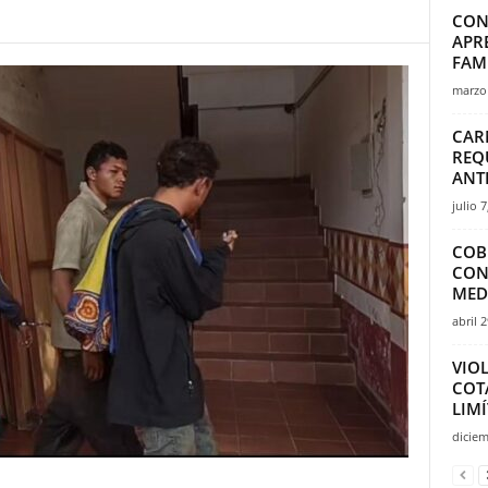
CON
APR
FAM
marzo 
CAR
REQ
ANT
julio 7
COB
CON
MED
abril 
VIO
COT
LIMÍ
diciem