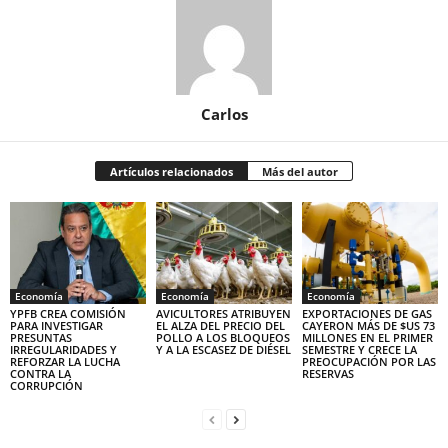
Carlos
Artículos relacionados
Más del autor
Economía
Economía
Economía
YPFB CREA COMISIÓN
AVICULTORES ATRIBUYEN
EXPORTACIONES DE GAS
PARA INVESTIGAR
EL ALZA DEL PRECIO DEL
CAYERON MÁS DE $US 73
PRESUNTAS
POLLO A LOS BLOQUEOS
MILLONES EN EL PRIMER
IRREGULARIDADES Y
Y A LA ESCASEZ DE DIÉSEL
SEMESTRE Y CRECE LA
REFORZAR LA LUCHA
PREOCUPACIÓN POR LAS
CONTRA LA
RESERVAS
CORRUPCIÓN