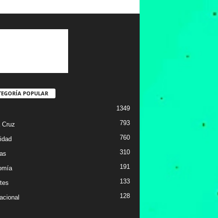
TEGORÍA POPULAR
1349
793
 Cruz
760
idad
310
ias
191
omía
133
tes
128
acional