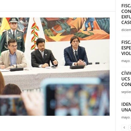
FIS
CON
EXF
CASO
diciem
FISC
ESP
VIO
mayo 
CÍV
UCS
CONF
septie
IDE
UNA 
mayo 