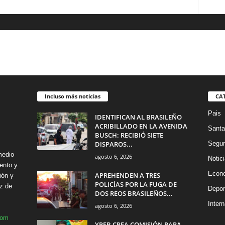
Incluso más noticias
CA
Pais
IDENTIFICAN AL BRASILEÑO
ACRIBILLADO EN LA AVENIDA
Santa
BUSCH: RECIBIÓ SIETE
DISPAROS...
Segur
medio
agosto 6, 2026
Notic
ento y
Econ
APREHENDEN A TRES
ión y
POLICÍAS POR LA FUGA DE
z de
Depor
DOS REOS BRASILEÑOS...
Intern
agosto 6, 2026
com
YPFB CREA COMISIÓN PARA