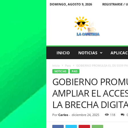
DOMINGO, AGOSTO 9, 2026
REGISTRARSE / 
L
a
C
a
f
e
t
INICIO
NOTICIAS
APLICAC
e
r
Inicio
Pais
GOBIERNO PROMULGA EL DS 5509 PAR
i
NOTICIAS
PAIS
a
GOBIERNO PROMU
AMPLIAR EL ACCE
LA BRECHA DIGITA
Por
Carlos
-
diciembre 24, 2025
118