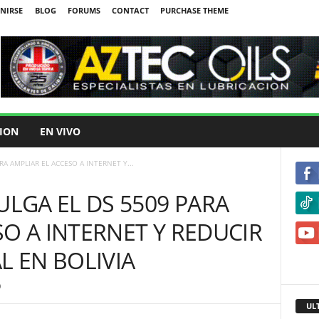
UNIRSE
BLOG
FORUMS
CONTACT
PURCHASE THEME
ION
EN VIVO
A AMPLIAR EL ACCESO A INTERNET Y...
LGA EL DS 5509 PARA
SO A INTERNET Y REDUCIR
L EN BOLIVIA
0
UL