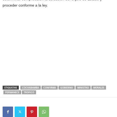
proceder conforme a la ley.
ETIQUETAS
COCHABAMBA
CONFIRMA
GOBIERNO
MINISTRO
MORALES
PERMANECE
TROPICO