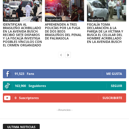
Seguridad
Seguridad
Seguridad
IDENTIFICAN AL
APREHENDEN A TRES
FISCALÍA TOMA
BRASILEÑO ACRIBILLADO
POLICÍAS POR LA FUGA
DECLARACIÓN A LA
EN LA AVENIDA BUSCH:
DE DOS REOS
PAREJA DE LA VÍCTIMA Y
RECIBIÓ SIETE DISPAROS
BRASILEÑOS DEL PENAL
BUSCA EL CELULAR DEL
Y LA FISCALÍA INVESTIGA
DE PALMASOLA
HOMBRE ACRIBILLADO
POSIBLES VÍNCULOS CON
EN LA AVENIDA BUSCH
EL CRIMEN ORGANIZADO
91,523
Fans
ME GUSTA
163,900
Seguidores
SEGUIR
0
Suscriptores
SUSCRIBIRTE
- Anuncios -
ULTIMA NOTICIAS