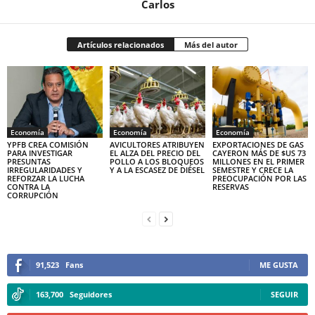
Carlos
Artículos relacionados
Más del autor
Economía
Economía
Economía
YPFB CREA COMISIÓN
AVICULTORES ATRIBUYEN
EXPORTACIONES DE GAS
PARA INVESTIGAR
EL ALZA DEL PRECIO DEL
CAYERON MÁS DE $US 73
PRESUNTAS
POLLO A LOS BLOQUEOS
MILLONES EN EL PRIMER
IRREGULARIDADES Y
Y A LA ESCASEZ DE DIÉSEL
SEMESTRE Y CRECE LA
REFORZAR LA LUCHA
PREOCUPACIÓN POR LAS
CONTRA LA
RESERVAS
CORRUPCIÓN
91,523
Fans
ME GUSTA
163,700
Seguidores
SEGUIR