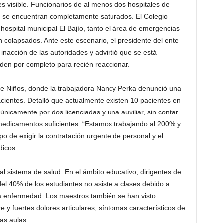
es visible. Funcionarios de al menos dos hospitales de
os se encuentran completamente saturados. El Colegio
ospital municipal El Bajío, tanto el área de emergencias
n colapsados. Ante este escenario, el presidente del ente
inacción de las autoridades y advirtió que se está
den por completo para recién reaccionar.
l de Niños, donde la trabajadora Nancy Perka denunció una
pacientes. Detalló que actualmente existen 10 pacientes en
nicamente por dos licenciadas y una auxiliar, sin contar
medicamentos suficientes. “Estamos trabajando al 200% y
o de exigir la contratación urgente de personal y el
dicos.
al sistema de salud. En el ámbito educativo, dirigentes de
el 40% de los estudiantes no asiste a clases debido a
a enfermedad. Los maestros también se han visto
 y fuertes dolores articulares, síntomas característicos de
as aulas.