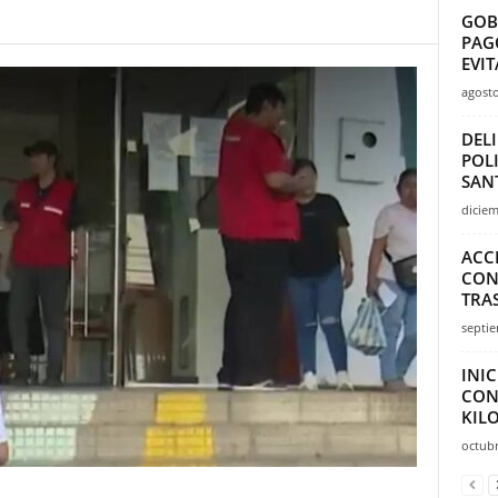
GOB
PAGO
EVIT
agosto
DEL
POL
SAN
diciem
ACCI
CON
TRA
septie
INI
CON
KILO
octubr