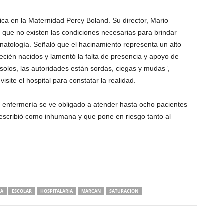
ica en la Maternidad Percy Boland. Su director, Mario
 que no existen las condiciones necesarias para brindar
atología. Señaló que el hacinamiento representa un alto
recién nacidos y lamentó la falta de presencia y apoyo de
 solos, las autoridades están sordas, ciegas y mudas”,
isite el hospital para constatar la realidad.
 enfermería se ve obligado a atender hasta ocho pacientes
escribió como inhumana y que pone en riesgo tanto al
YA
ESCOLAR
HOSPITALARIA
MARCAN
SATURACION