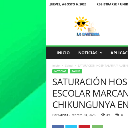
JUEVES, AGOSTO 6, 2026
REGISTRARSE / UNIR
L
a
C
a
f
e
t
INICIO
NOTICIAS
APLICAC
e
r
Inicio
Salud
SATURACIÓN HOSPITALARIA Y AUSEN
i
NOTICIAS
SALUD
a
SATURACIÓN HOSP
ESCOLAR MARCAN 
CHIKUNGUNYA EN
Por
Carlos
-
febrero 24, 2026
49
0