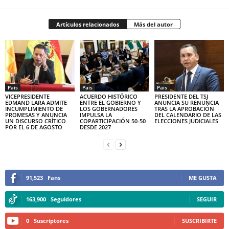
Artículos relacionados
Más del autor
Pais
Pais
Pais
VICEPRESIDENTE
ACUERDO HISTÓRICO
PRESIDENTE DEL TSJ
EDMAND LARA ADMITE
ENTRE EL GOBIERNO Y
ANUNCIA SU RENUNCIA
INCUMPLIMIENTO DE
LOS GOBERNADORES
TRAS LA APROBACIÓN
PROMESAS Y ANUNCIA
IMPULSA LA
DEL CALENDARIO DE LAS
UN DISCURSO CRÍTICO
COPARTICIPACIÓN 50-50
ELECCIONES JUDICIALES
POR EL 6 DE AGOSTO
DESDE 2027
91,523
Fans
ME GUSTA
163,900
Seguidores
SEGUIR
0
Suscriptores
SUSCRIBIRTE