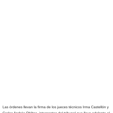
Las órdenes llevan la firma de los jueces técnicos Irma Castellón y
Carlos Andrés Oblitas, integrantes del tribunal que lleva adelante el