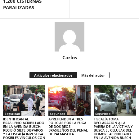
1.200 CISTERNAS
PARALIZADAS
Carlos
Artículos relacionados
Más del autor
Seguridad
Seguridad
Seguridad
IDENTIFICAN AL
APREHENDEN A TRES
FISCALÍA TOMA
BRASILEÑO ACRIBILLADO
POLICÍAS POR LA FUGA
DECLARACIÓN A LA
EN LA AVENIDA BUSCH:
DE DOS REOS
PAREJA DE LA VÍCTIMA Y
RECIBIÓ SIETE DISPAROS
BRASILEÑOS DEL PENAL
BUSCA EL CELULAR DEL
Y LA FISCALÍA INVESTIGA
DE PALMASOLA
HOMBRE ACRIBILLADO
POSIBLES VÍNCULOS CON
EN LA AVENIDA BUSCH