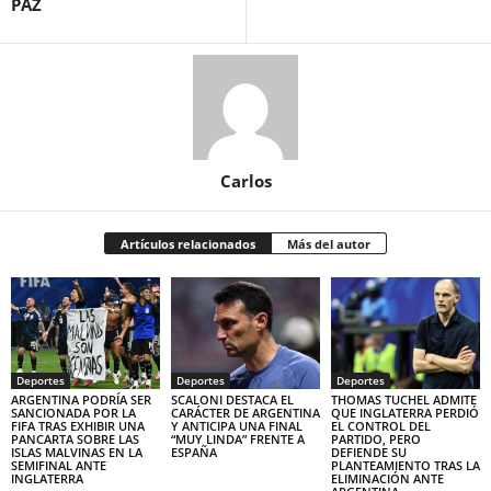
PAZ
Carlos
Artículos relacionados
Más del autor
Deportes
Deportes
Deportes
ARGENTINA PODRÍA SER
SCALONI DESTACA EL
THOMAS TUCHEL ADMITE
SANCIONADA POR LA
CARÁCTER DE ARGENTINA
QUE INGLATERRA PERDIÓ
FIFA TRAS EXHIBIR UNA
Y ANTICIPA UNA FINAL
EL CONTROL DEL
PANCARTA SOBRE LAS
“MUY LINDA” FRENTE A
PARTIDO, PERO
ISLAS MALVINAS EN LA
ESPAÑA
DEFIENDE SU
SEMIFINAL ANTE
PLANTEAMIENTO TRAS LA
INGLATERRA
ELIMINACIÓN ANTE