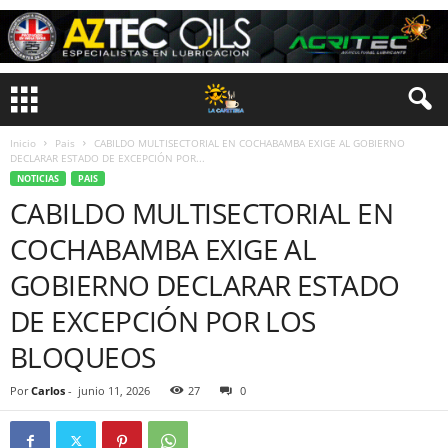
Inicio
Pais
CABILDO MULTISECTORIAL EN COCHABAMBA EXIGE AL GOBIERNO
DECLARAR ESTADO DE EXCEPCIÓN POR...
NOTICIAS
PAIS
CABILDO MULTISECTORIAL EN
COCHABAMBA EXIGE AL
GOBIERNO DECLARAR ESTADO
DE EXCEPCIÓN POR LOS
BLOQUEOS
Por
Carlos
-
junio 11, 2026
27
0