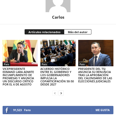
Carlos
Artículos relacionados
Más del autor
Pais
Pais
Pais
VICEPRESIDENTE
ACUERDO HISTÓRICO
PRESIDENTE DEL TSJ
EDMAND LARA ADMITE
ENTRE EL GOBIERNO Y
ANUNCIA SU RENUNCIA
INCUMPLIMIENTO DE
LOS GOBERNADORES
TRAS LA APROBACIÓN
PROMESAS Y ANUNCIA
IMPULSA LA
DEL CALENDARIO DE LAS
UN DISCURSO CRÍTICO
COPARTICIPACIÓN 50-50
ELECCIONES JUDICIALES
POR EL 6 DE AGOSTO
DESDE 2027
91,523
Fans
ME GUSTA