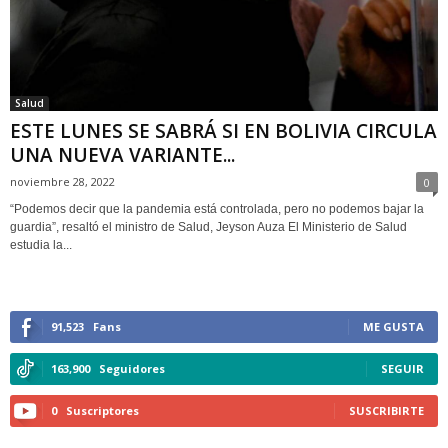
Salud
ESTE LUNES SE SABRÁ SI EN BOLIVIA CIRCULA
UNA NUEVA VARIANTE...
noviembre 28, 2022
0
“Podemos decir que la pandemia está controlada, pero no podemos bajar la
guardia”, resaltó el ministro de Salud, Jeyson Auza El Ministerio de Salud
estudia la...
91,523
Fans
ME GUSTA
163,900
Seguidores
SEGUIR
0
Suscriptores
SUSCRIBIRTE