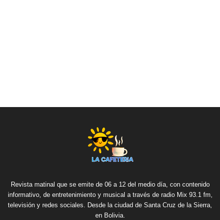
Revista matinal que se emite de 06 a 12 del medio día, con contenido
informativo, de entretenimiento y musical a través de radio Mix 93.1 fm,
televisión y redes sociales. Desde la ciudad de Santa Cruz de la Sierra,
en Bolivia.