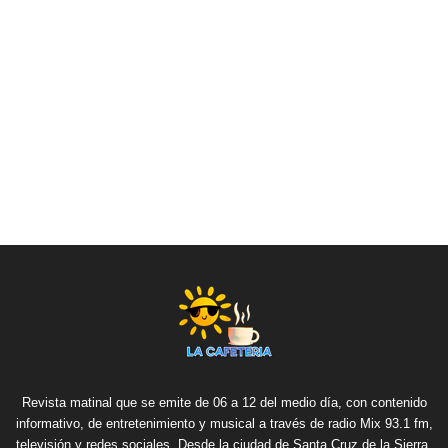
Revista matinal que se emite de 06 a 12 del medio día, con contenido
informativo, de entretenimiento y musical a través de radio Mix 93.1 fm,
televisión y redes sociales. Desde la ciudad de Santa Cruz de la Sierra,