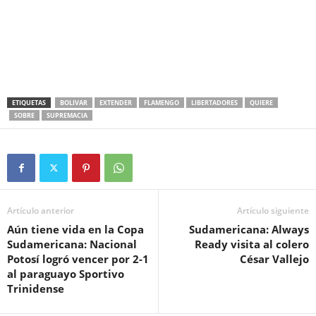
ETIQUETAS
BOLIVAR
EXTENDER
FLAMENGO
LIBERTADORES
QUIERE
SOBRE
SUPREMACIA
Artículo anterior
Artículo siguiente
Aún tiene vida en la Copa
Sudamericana: Always
Sudamericana: Nacional
Ready visita al colero
Potosí logró vencer por 2-1
César Vallejo
al paraguayo Sportivo
Trinidense