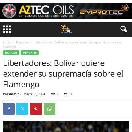
Inicio
Deportes
Libertadores: Bolívar quiere extender su supremacía sobre el
Flamengo
NOTICIAS
DEPORTES
Libertadores: Bolívar quiere
extender su supremacía sobre el
Flamengo
Por
admin
-
mayo 15, 2024
5
0