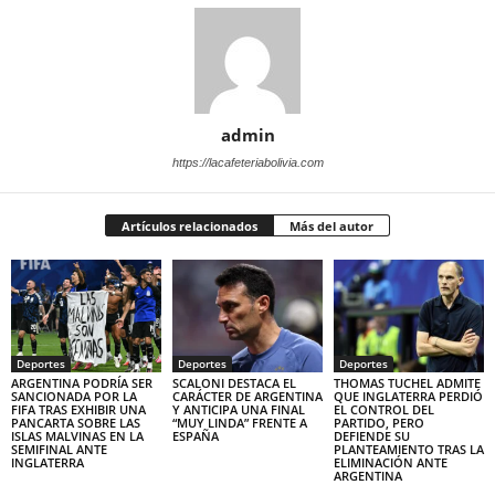
admin
https://lacafeteriabolivia.com
Artículos relacionados
Más del autor
Deportes
Deportes
Deportes
ARGENTINA PODRÍA SER
SCALONI DESTACA EL
THOMAS TUCHEL ADMITE
SANCIONADA POR LA
CARÁCTER DE ARGENTINA
QUE INGLATERRA PERDIÓ
FIFA TRAS EXHIBIR UNA
Y ANTICIPA UNA FINAL
EL CONTROL DEL
PANCARTA SOBRE LAS
“MUY LINDA” FRENTE A
PARTIDO, PERO
ISLAS MALVINAS EN LA
ESPAÑA
DEFIENDE SU
SEMIFINAL ANTE
PLANTEAMIENTO TRAS LA
INGLATERRA
ELIMINACIÓN ANTE
ARGENTINA