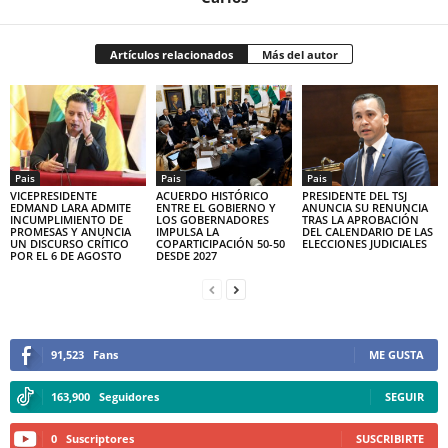
Artículos relacionados
Más del autor
Pais
Pais
Pais
VICEPRESIDENTE
ACUERDO HISTÓRICO
PRESIDENTE DEL TSJ
EDMAND LARA ADMITE
ENTRE EL GOBIERNO Y
ANUNCIA SU RENUNCIA
INCUMPLIMIENTO DE
LOS GOBERNADORES
TRAS LA APROBACIÓN
PROMESAS Y ANUNCIA
IMPULSA LA
DEL CALENDARIO DE LAS
UN DISCURSO CRÍTICO
COPARTICIPACIÓN 50-50
ELECCIONES JUDICIALES
POR EL 6 DE AGOSTO
DESDE 2027
91,523
Fans
ME GUSTA
163,900
Seguidores
SEGUIR
0
Suscriptores
SUSCRIBIRTE