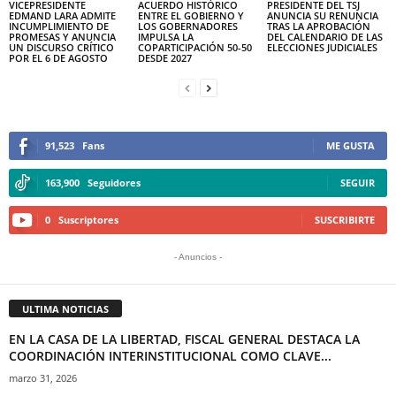
VICEPRESIDENTE
ACUERDO HISTÓRICO
PRESIDENTE DEL TSJ
EDMAND LARA ADMITE
ENTRE EL GOBIERNO Y
ANUNCIA SU RENUNCIA
INCUMPLIMIENTO DE
LOS GOBERNADORES
TRAS LA APROBACIÓN
PROMESAS Y ANUNCIA
IMPULSA LA
DEL CALENDARIO DE LAS
UN DISCURSO CRÍTICO
COPARTICIPACIÓN 50-50
ELECCIONES JUDICIALES
POR EL 6 DE AGOSTO
DESDE 2027
91,523
Fans
ME GUSTA
163,900
Seguidores
SEGUIR
0
Suscriptores
SUSCRIBIRTE
- Anuncios -
ULTIMA NOTICIAS
EN LA CASA DE LA LIBERTAD, FISCAL GENERAL DESTACA LA
COORDINACIÓN INTERINSTITUCIONAL COMO CLAVE...
marzo 31, 2026