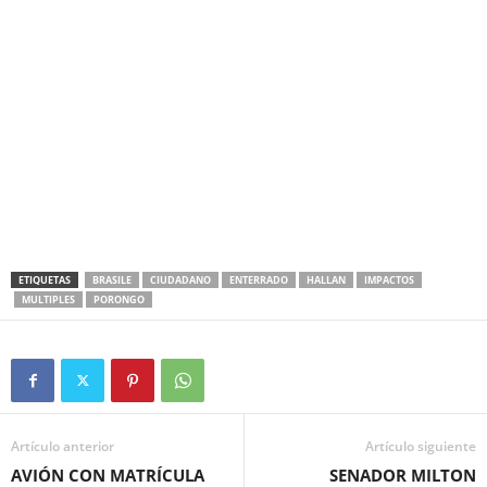
ETIQUETAS
BRASILE
CIUDADANO
ENTERRADO
HALLAN
IMPACTOS
MULTIPLES
PORONGO
Artículo anterior
Artículo siguiente
AVIÓN CON MATRÍCULA
SENADOR MILTON